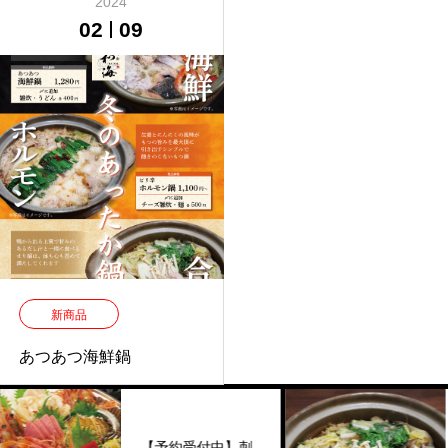
2024
02
09
新商品
あつあつ海鮮鍋
【予約受付中】刺