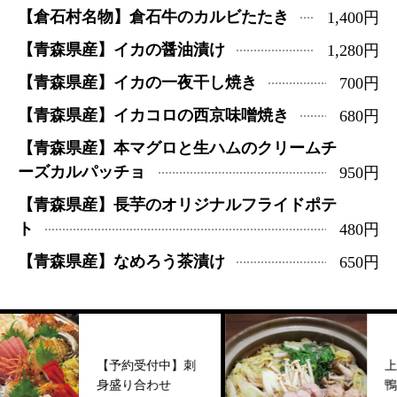
【倉石村名物】倉石牛のカルビたたき
1,400円
【青森県産】イカの醤油漬け
1,280円
【青森県産】イカの一夜干し焼き
700円
【青森県産】イカコロの西京味噌焼き
680円
【青森県産】本マグロと生ハムのクリームチ
ーズカルパッチョ
950円
【青森県産】長芋のオリジナルフライドポテ
ト
480円
【青森県産】なめろう茶漬け
650円
【予約受付中】刺
上質な
身盛り合わせ
鴨とせ